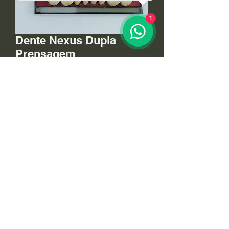
1
Dente Nexus Dupla
Prensagem
Preço
R$ 3,95
Quantidade
*
Adicionar ao carrinho
Dental Gaspar