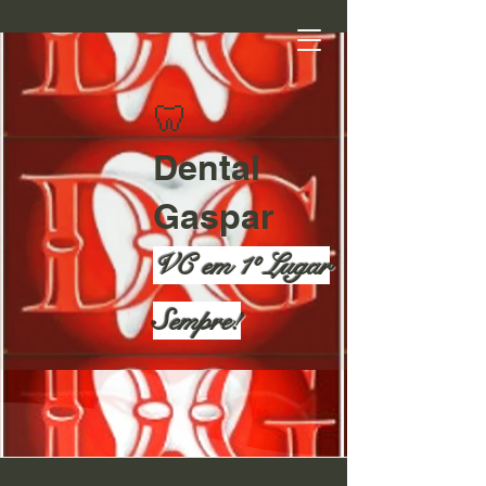
​
🦷
Dental
Gaspar
VC em 1º Lugar
Sempre!