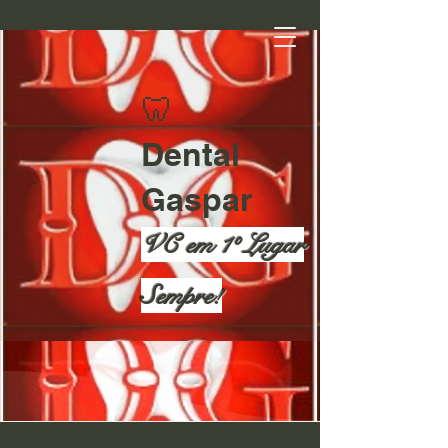
​
🦷
Dental
Gaspar
VC em 1º Lugar
Sempre!