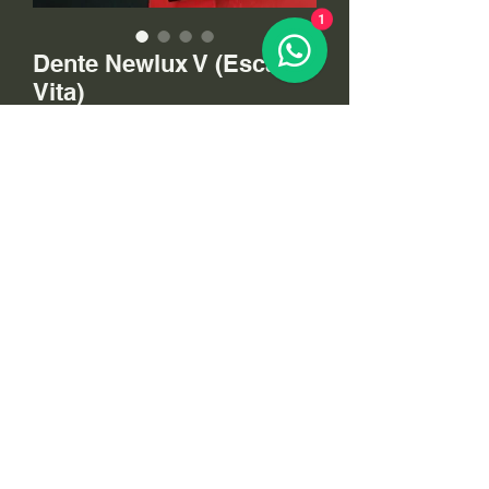
1
Dente Newlux V (Escala
Vita)
Preço
R$ 28,00
Quantidade
*
Adicionar ao carrinho
Dental Gaspar