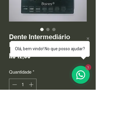
Dente Intermediário
Baires
Olá, bem vindo! No que posso ajudar?
Preço
R$ 12,00
1
Quantidade
*
Adicionar ao carrinho
Dente de Dupla Prensagem
Linha Intermediária compatível com 
Biolux, Biotone, Bionix