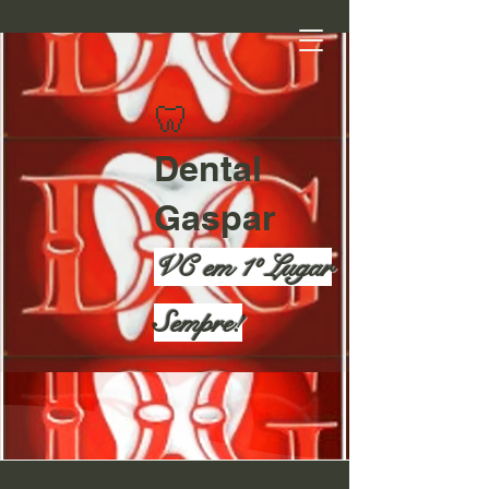
​
🦷
Dental
Gaspar
VC em 1º Lugar
Sempre!